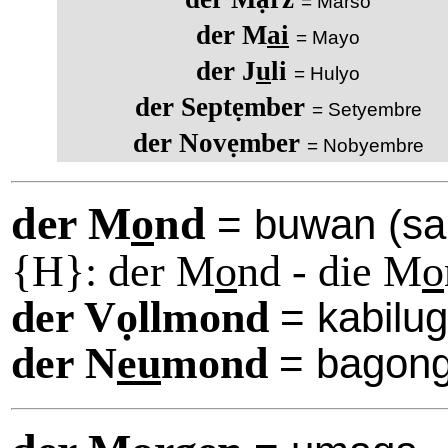
= Marso
der M
ai
= Mayo
der J
u
li
= Hulyo
der Septẹmber
= Setyembre
der Novẹmber
= Nobyembre
der M
o
nd
= buwan (sa 
{H}: der M
o
nd - die M
o
der Vọllmond
= kabilu
der N
eu
mond
= bagon