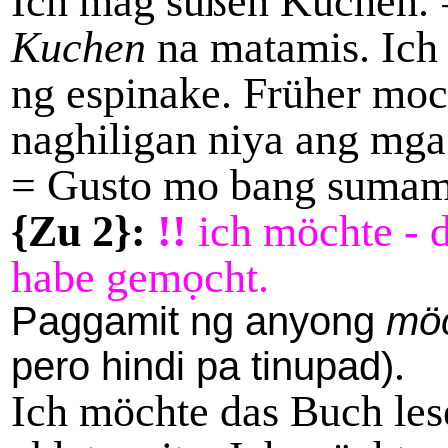
Ich mag süßen Kuchen. 
Kuchen
na matamis. Ich
ng espinake. Früher mo
naghiligan niya ang mg
= Gusto mo bang suma
{Zu 2}:
!!
ich möchte - du
habe gemọcht.
Paggamit ng anyong
möc
.
pero hindi pa tinupad)
Ich möchte das Buch les