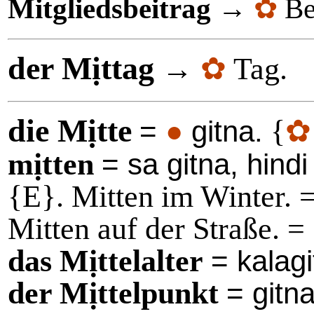
Mitgliedsbeitrag
→
✿
Be
der Mịttag
→
✿
Tag.
die Mịtte
{
=
●
gitna.
mịtten
= sa gitna, hindi 
{E}. Mitten im Winter. =
Mitten auf der Straße. =
das Mịttelalter
= kalag
der Mịttelpunkt
= gitn