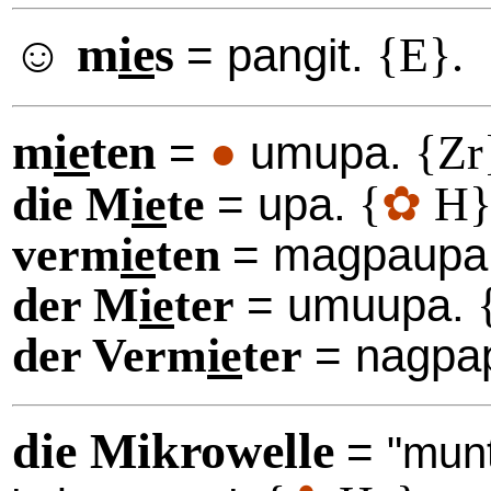
☺ m
ie
s
{E}.
= pangit.
m
ie
ten
{Zr
=
●
umupa.
die M
ie
te
{
✿
H}
= upa.
verm
ie
ten
= magpaupa
der M
ie
ter
= umuupa.
der Verm
ie
ter
= nagpa
die Mikrowelle
=
"munt