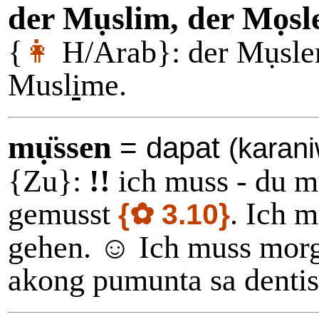
der Mụslim, der Mọs
{
👩
H/Arab}: der Mụsle
Musl
i
me.
mụ̈ssen
= dapat
(karani
{Zu}:
!!
ich muss - du mu
gemusst
. Ich 
{✿ 3.10}
gehen. ☺ Ich muss morg
akong pumunta sa dentis