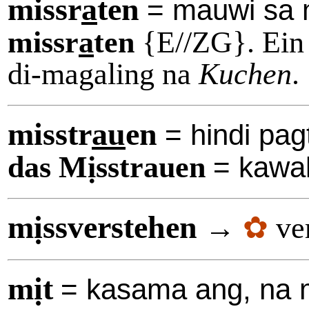
missr
a
ten
= mauwi sa
missr
a
ten
{E//ZG}. Ein 
di-magaling na
Kuchen
.
misstr
au
en
= hindi pag
das Mịsstrauen
= kawal
mịssverstehen
→
✿
ver
mịt
= kasama ang, na 