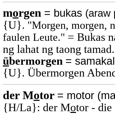
m
o
rgen
= bukas
(araw
{U}.
"Morgen, morgen, nu
= Bukas na
faulen Leute."
ng lahat ng taong tamad.
ü
bermorgen
= samaka
{U}. Übermorgen Abend
der M
o
tor
= motor (ma
{H/La}: der M
o
tor - di