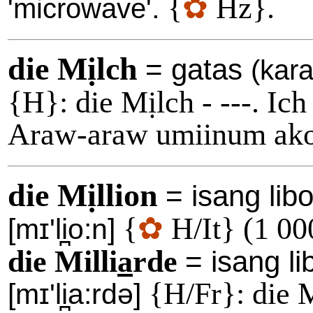
{
✿
Hz}.
.
'microwave'
die Mịlch
= gatas
(kar
{H}: die Mịlch - ---. Ic
Araw-araw umiinum ako 
die Mịllion
= isang libo
{
✿
H/It} (1 00
[mɪ'li̪o:n]
die Milli
a
rde
= isang l
{H/Fr}: die M
[mɪ'li̪a:rdə]