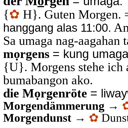
der M
o
rgen
= umaga.
{
✿
H}. Guten Morgen.
Am
hanggang alas 11:00.
Sa umaga nag-aagahan t
mọrgens
= kung umaga
{U}. Morgens stehe ich
bumabangon ako.
die Mọrgenröte
= liwa
Morgendämmerung
→
Morgendunst
→
✿
Dunst