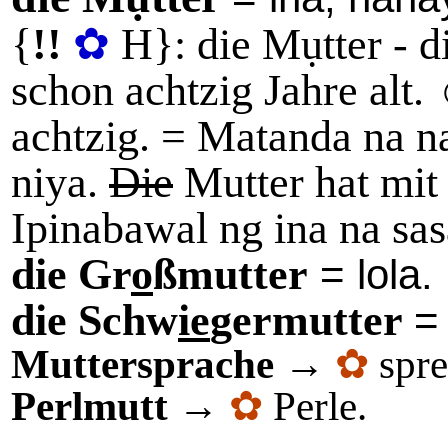
{
!!
✿
H}: die Mụtter - d
schon achtzig Jahre alt.
achtzig. = Matanda na 
niya.
Die
Mutter hat mit 
Ipinabawal ng ina na sa
die Gr
o
ßmutter
= lola.
die Schw
ie
germutter
=
Muttersprache
→
✿
spr
Perlmutt
→
✿
Perle.