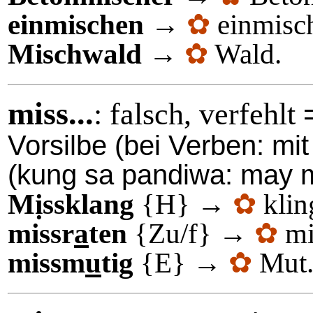
einmischen
→
✿
einmisc
Mischwald
→
✿
Wald.
miss...
: falsch, verfehlt
Vorsilbe (bei Verben: mit
(kung sa pandiwa: may m
Mịssklang
{H} →
✿
klin
missr
a
ten
{Zu/f} →
✿
mi
missm
u
tig
{E} →
✿
Mut