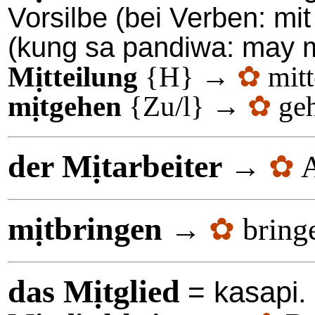
Vorsilbe (bei Verben: mit
(kung sa pandiwa: may 
Mịtteilung
{H} →
✿
mitt
mịtgehen
{Zu/l} →
✿
geh
der Mịtarbeiter
→
✿
A
mịtbringen
→
✿
bring
das Mịtglied
= kasapi.