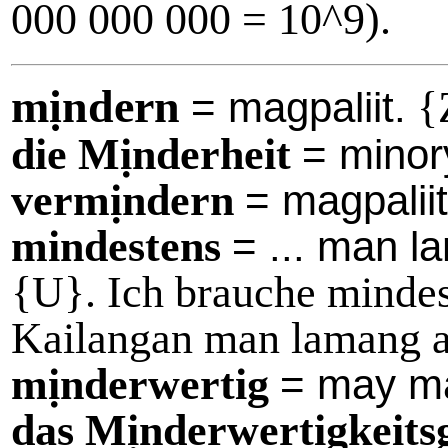
000 000 000 = 10^9).
mịndern
{
= magpaliit.
die Mịnderheit
= minor
vermịndern
= magpaliit
mindestens
= ... man l
{U}. Ich brauche mindes
Kailangan man lamang ak
mịnderwertig
= may m
das Mịnderwertigkeits