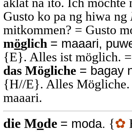
aklat na ito. Ich möchte
Gusto ko pa ng hiwa ng
mitkommen? = Gusto m
m
ö
glich
= maaari, puw
{E}. Alles ist möglich. 
das Mögliche
= bagay 
{H//E}. Alles Mögliche
maaari.
die M
o
de
{
✿
= moda.