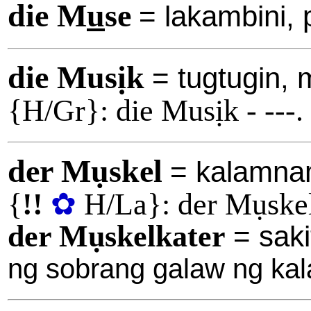
die M
u
se
= lakambini,
die Musịk
= tugtugin, 
{H/Gr}: die Musịk - ---.
der Mụskel
= kalamna
{
!!
✿
H/La}: der Mụske
der Mụskelkater
= sak
ng sobrang galaw ng ka