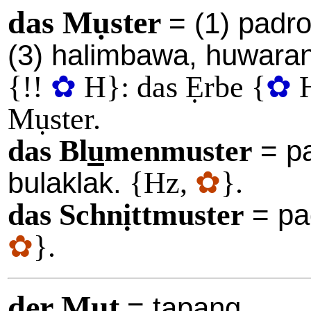
das Mụster
= (1) padro
(3) halimbawa, huwaran
{
!!
✿
H}:
das Ẹrbe
{
✿
Mụster
.
das Bl
u
menmuster
= pa
{Hz,
✿
}.
bulaklak.
das Schnịttmuster
= pa
✿
}.
der M
u
t
= tapang.