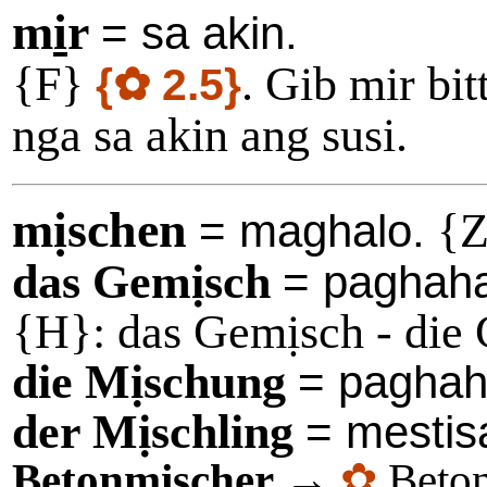
m
i
r
= sa akin.
{F}
. Gib mir bi
{✿ 2.5}
nga sa akin ang susi.
mịschen
{Z
= maghalo.
das Gemịsch
= paghaha
{H}: das Gemịsch - die 
die Mịschung
= paghah
der Mịschling
= mestis
Betonmischer
→
✿
Beton