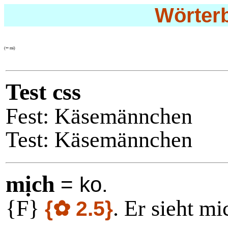
Wörter
(•• mi)
Test css
Fest:
Käsemännchen
Test:
Käsemännchen
mịch
= ko.
{F}
. Er sieht mi
{✿ 2.5}