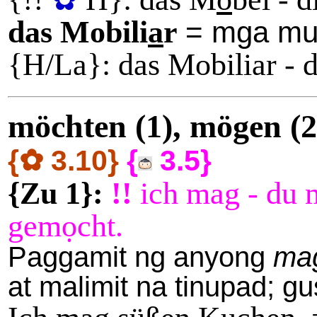
das Mobili
a
r
= mga mu
{H/La}: das Mobiliar - 
möchten (1), mögen (2
{✿ 3.10}
{
3.5}
{Zu 1}:
!!
ich mag - du 
gemọcht.
Paggamit ng anyong
mag
at malimit na tinupad; gu