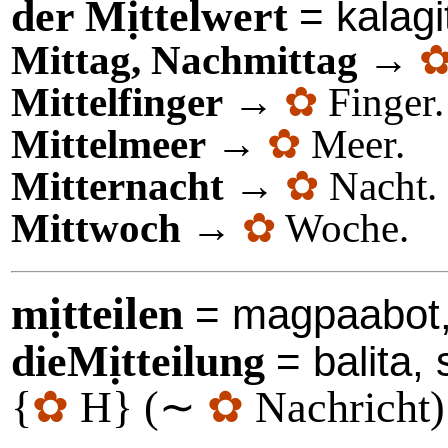
der Mịttelwert
= kalag
Mittag, Nachmittag
→
Mittelfinger
→
✿
Finger.
Mittelmeer
→
✿
Meer.
Mitternacht
→
✿
Nacht.
Mittwoch
→
✿
Woche.
mịtteilen
= magpaabot,
dieMịtteilung
= balita, 
{
✿
H} (∼
✿
Nachricht)