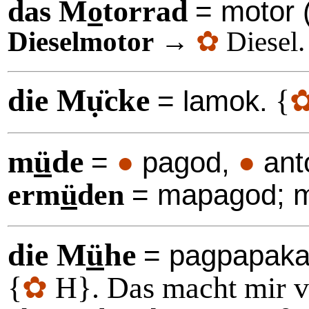
das M
o
torrad
= motor 
Dieselmotor
→
✿
Diesel.
die Mụ̈cke
{
= lamok.
m
ü
de
=
●
pagod,
●
ant
erm
ü
den
= mapagod; m
die M
ü
he
= pagpapaka
{
✿
H}. Das macht mir v