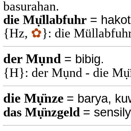
basurahan.
die Mụ̈llabfuhr
= hakot
{Hz,
✿
}: die Müllabfuhr
der Mụnd
= bibig.
{H}: der Mụnd - die Mụ̈
die Mụ̈nze
= barya, ku
das Mụ̈nzgeld
= sensily