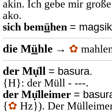
akin. Ich gebe mir groß
ako.
sich bem
ü
hen
= magsik
die M
ü
hle
→
✿
mahlen
der Mụ̈ll
= basura.
{H}: der Müll - ---.
der Mụ̈lleimer
= basu
{
✿
Hz}). Der Mülleimer 