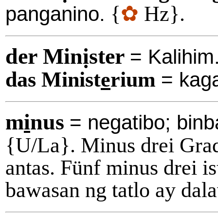
{
✿
Hz}.
panganino.
der Minịster
= Kalihim
das Minist
e
rium
= kag
m
i
nus
= negatibo; bin
{U/La}. Minus drei Grad
antas. Fünf minus drei i
bawasan ng tatlo ay dal