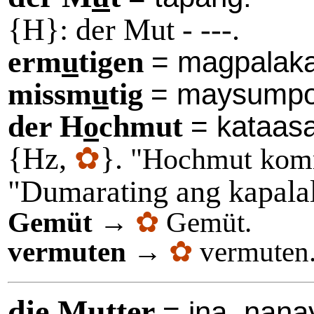
{H}: der Mut - ---.
erm
u
tigen
= magpalaka
missm
u
tig
= maysumpo
der H
o
chmut
= kataasa
{Hz,
✿
}.
"Hochmut komm
"Dumarating ang kapala
Gemüt
→
✿
Gemüt.
vermuten
→
✿
vermuten
die Mụtter
= ina, nana