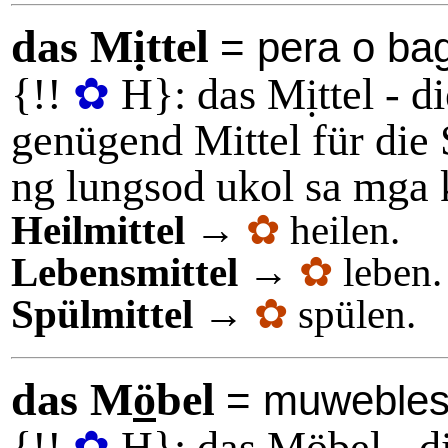
das Mịttel
= pera o bag
{
!!
✿
H}:
das Mịttel
- di
genügend Mittel für die
ng lungsod ukol sa mga 
Heilmittel
→
✿
heilen.
Lebensmittel
→
✿
leben.
Spülmittel
→
✿
spülen.
das M
ö
bel
= muwebles
{
!!
✿
H}:
das M
ö
bel
- d