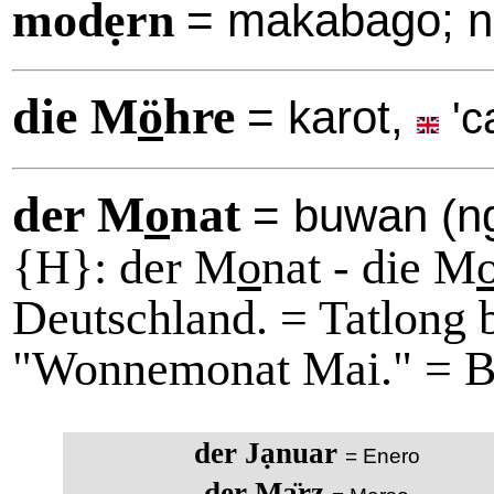
modẹrn
= makabago; 
die M
ö
hre
= karot,
'c
der M
o
nat
= buwan (ng
{H}: der M
o
nat - die M
Deutschland. = Tatlong
"Wonnemonat Mai."
= B
der Jạnuar
= Enero
der Mạ̈rz