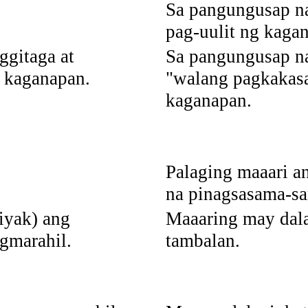
Sa pangungusap na
pag-uulit ng kaga
ggitaga at
Sa pangungusap na
 kaganapan.
"walang pagkakas
kaganapan.
Palaging maaari a
na pinagsasama-s
iyak) ang
Maaaring may dal
gmarahil.
tambalan.