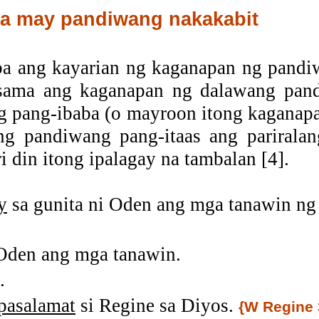
a may pandiwang nakakabit
a ang kayarian ng kaganapan ng pandi
sama ang kaganapan ng dalawang pand
 pang-ibaba (o mayroon itong kaganapa
g pandiwang pang-itaas ang pariralan
din itong ipalagay na tambalan [4].
y
sa gunita ni Oden ang mga tanawin n
 Oden ang mga tanawin.
.
pasalamat
si Regine sa Diyos.
{W Regine 