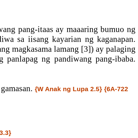
wang pang-itaas ay maaaring bumuo ng
iwa sa iisang kayarian ng kaganapan.
ng magkasama lamang [3]) ay palaging
g panlapag ng pandiwang pang-ibaba.
g gamasan.
{W Anak ng Lupa 2.5}
{6A-722
3.3}