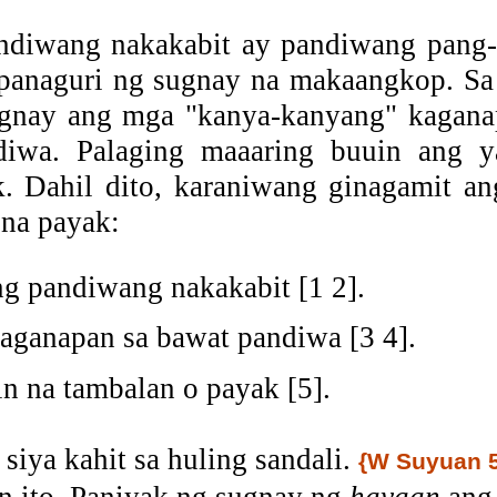
diwang nakakabit ay pandiwang pang-i
 panaguri ng sugnay na makaangkop. S
ugnay ang mga "kanya-kanyang" kagana
iwa. Palaging maaaring buuin ang ya
. Dahil dito, karaniwang ginagamit 
na payak:
g pandiwang nakakabit [1 2].
aganapan sa bawat pandiwa [3 4].
n na tambalan o payak [5].
siya kahit sa huling sandali.
{W Suyuan 5