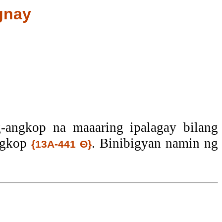
gnay
-angkop na maaaring ipalagay bilang
angkop
. Binibigyan namin ng
{13A-441 Θ}