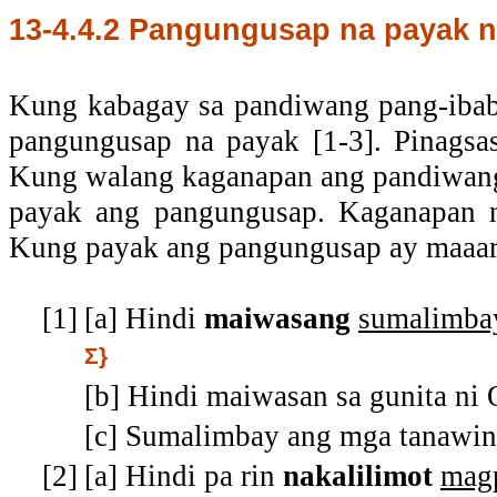
13-4.4.2
Pangungusap na payak n
Kung kabagay sa pandiwang pang-ibab
pangungusap na payak [1-3]. Pinagsa
Kung walang kaganapan ang pandiwang
payak ang pangungusap. Kaganapan n
Kung payak ang pangungusap ay maaari 
[1]
[a] Hindi
maiwasang
sumalimba
Σ}
[b] Hindi maiwasan sa gunita ni
[c] Sumalimbay ang mga tanawin
[2]
[a] Hindi pa rin
nakalilimot
mag