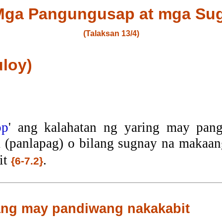
Mga Pangungusap at mga Su
(Talaksan 13/4)
loy)
op
' ang kalahatan ng yaring may pang
la (panlapag) o bilang sugnay na maka
it
.
{6-7.2}
ng may pandiwang nakakabit