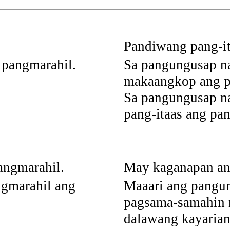
Pandiwang pang-it
 pangmarahil.
Sa pangungusap n
makaangkop ang p
Sa pangungusap n
pang-itaas ang pa
angmarahil.
May kaganapan an
ngmarahil ang
Maaari ang pangu
pagsama-samahin 
dalawang kayarian