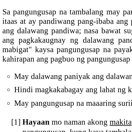
Sa pangungusap na tambalang may pan
itaas at ay pandiwang pang-ibaba ang
ang dalawang pandiwa; nasa bawat s
ang pagkakaugnay ng dalawang pand
mabigat" kaysa pangungusap na payak
kahirapan ang pagbuo ng pangungusap 
May dalawang paniyak ang dalawan
Hindi magkakabagay ang lahat ng k
May pangungusap na maaaring surii
[1]
Hayaan
mo naman akong
makita