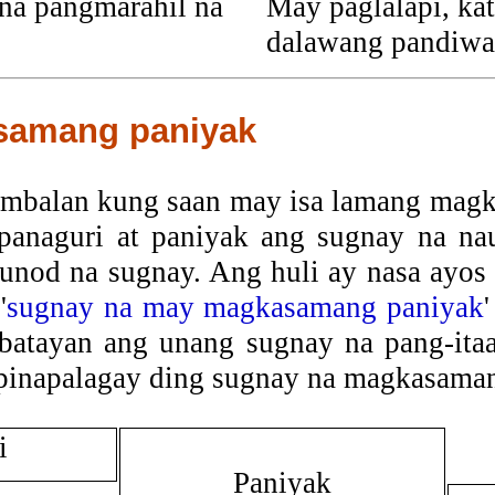
na pangmarahil na
May paglalapi, ka
dalawang pandiwa
samang paniyak
mbalan kung saan may isa lamang mag
panaguri at paniyak ang sugnay na nau
unod na sugnay. Ang huli ay nasa ayos
'
sugnay na may magkasamang paniyak
 batayan ang unang sugnay na pang-ita
pinapalagay ding sugnay na magkasaman
i
Paniyak