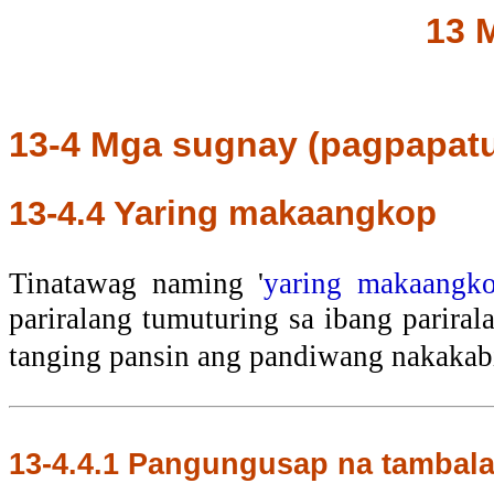
13 
13-4 Mga sugnay (pagpapatu
13-4.4
Yaring makaangkop
Tinatawag naming '
yaring makaangk
pariralang tumuturing sa ibang parira
tanging pansin ang pandiwang nakakab
13-4.4.1
Pangungusap na tambala