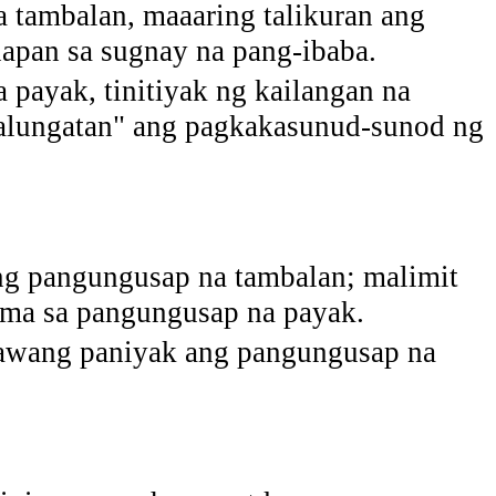
 tambalan, maaaring talikuran ang
napan sa sugnay na pang-ibaba.
 payak, tinitiyak ng kailangan na
alungatan" ang pagkakasunud-sunod ng
ng pangungusap na tambalan; malimit
ama sa pangungusap na payak.
awang paniyak ang pangungusap na