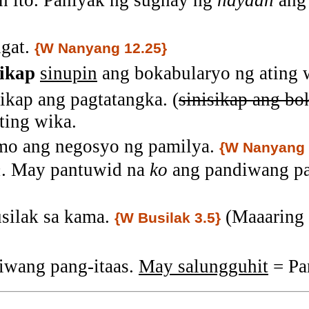
n ito. Paniyak ng sugnay ng
hayaan
an
ugat.
{W Nanyang 12.25}
sikap
sinupin
ang bokabularyo ng ating 
sikap ang pagtatangka. (
sinisikap ang bo
ting wika.
o ang negosyo ng pamilya.
{W Nanyang 
n
. May pantuwid na
ko
ang pandiwang pa
silak sa kama.
(
Maaaring 
{W Busilak 3.5}
iwang pang-itaas.
May salungguhit
= Pa