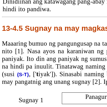
Dinidiinan ang katawagang pang-abay 
hindi ito pandiwa.
13-4.5
Sugnay na may magka
Maaaring bumuo ng pangungusap na ta
nito [1]. Nasa ayos na karaniwan ng 
paniyak. Ito din ang paniyak ng sumus
na hindi pa inuulit. Tinatawag naming 
(susi
, ['
t
iyak']). Sinasabi naming
{S-T}
may pangatnig ang unang sugnay [2]. I
Panagur
Sugnay 1