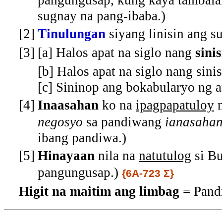
pangungusap, kung kaya tambala
sugnay na pang-ibaba.
)
[2]
Tinulungan
siyang linisin ang s
[3]
[a] Halos apat na siglo nang
sini
[b] Halos apat na siglo nang sini
[c] Sininop ang bokabularyo ng a
[4]
Inaasahan
ko na
ipagpapatuloy
m
negosyo
sa pandiwang
ianasaha
ibang pandiwa.
)
[5]
Hinayaan
nila na
natutulog
si Bu
pangungusap.
)
{6A-723 Σ}
Higit na maitim ang limbag
= Pand