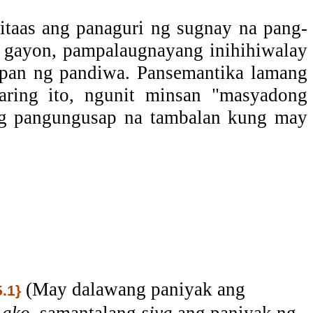
taas ang panaguri ng sugnay na pang-
a gayon, pampalaugnayang inihihiwalay
pan ng pandiwa. Pansemantika lamang
ring ito, ngunit minsan "masyadong
ang pangungusap na tambalan kung may
(
May dalawang paniyak ang
.1}