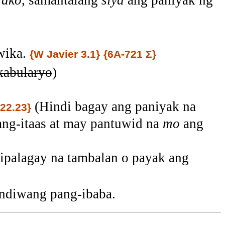
g
ako
, samantalang
siya
ang paniyak ng
wika.
{W Javier 3.1}
{6A-721 Σ}
kabularyo
)
(
Hindi bagay ang paniyak na
22.23}
ng-itaas at may pantuwid na
mo
ang
ipalagay na tambalan o payak ang
ndiwang pang-ibaba.