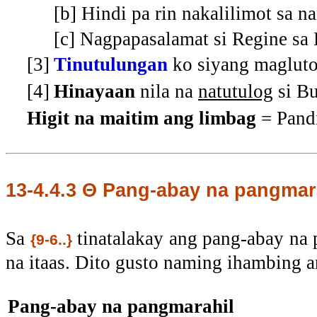
[b] Hindi pa rin nakalilimot sa n
[c] Nagpapasalamat si Regine sa 
[3]
Tinutulungan
ko siyang magluto
[4]
Hinayaan
nila na
natutulog
si Bu
Higit na maitim ang limbag
= Pand
13-4.4.3
Θ Pang-abay na pangmara
Sa
tinatalakay ang pang-abay na 
{9-6..}
na itaas. Dito gusto naming ihambing an
Pang-abay na pangmarahil