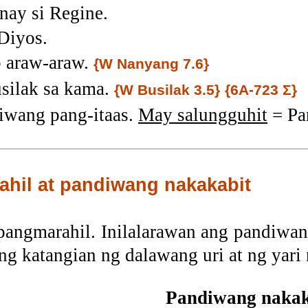
anay si Regine.
Diyos.
 araw-araw.
{W Nanyang 7.6}
silak sa kama.
{W Busilak 3.5}
{6A-723 Σ}
iwang pang-itaas.
May salungguhit
= Pa
hil at pandiwang nakakabit
pangmarahil. Inilalarawan ang pandiwa
g katangian ng dalawang uri at ng yari 
Pandiwang nakak